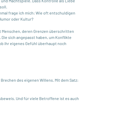
und Machtspiele. Dass Kontrolle als Liebe
oll.
hmal frage ich mich: Wie oft entschuldigen
Humor oder Kultur?
mit Menschen, deren Grenzen überschritten
. Die sich angepasst haben, um Konflikte
ob ihr eigenes Gefühl überhaupt noch
m Brechen des eigenen Willens. Mit dem Satz:
sbeweis. Und für viele Betroffene ist es auch