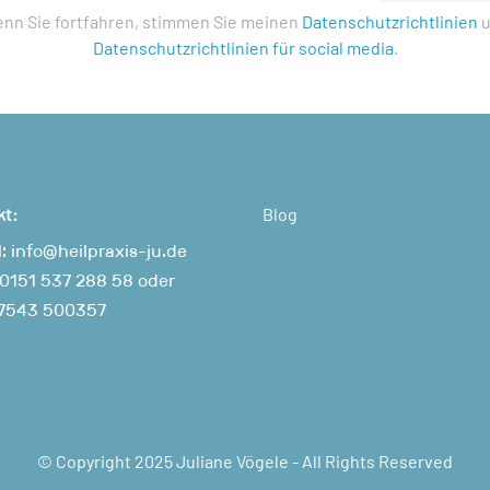
nn Sie fortfahren, stimmen Sie meinen
Datenschutzrichtlinien
u
Datenschutzrichtlinien für social media
.
kt:
Blog
l:
info@heilpraxis-ju.de
0151 537 288 58
oder
7543 500357
© Copyright 2025 Juliane Vögele - All Rights Reserved