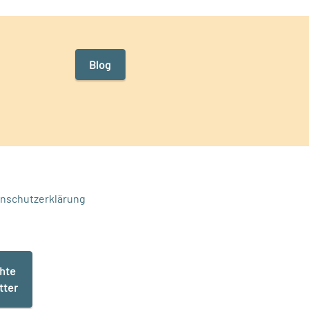
Blog
nschutzerklärung
chte
tter