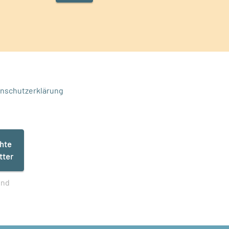
nschutzerklärung
chte
tter
nd