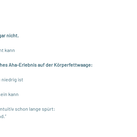
ar nicht.
ht kann
hes Aha-Erlebnis auf der Körperfettwaage:
 niedrig ist
sein kann
ntuitiv schon lange spürt:
d.“